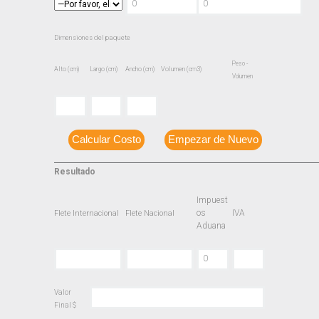
Dimensiones del paquete
Peso -
Alto (cm)
Largo (cm)
Ancho (cm)
Volumen (cm3)
Volumen
Calcular Costo
Empezar de Nuevo
Resultado
Impuest
os
IVA
Flete Internacional
Flete Nacional
Aduana
Valor
Final $