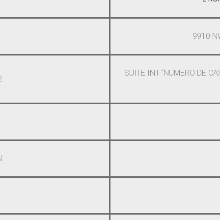
1
9910 N
SUITE INT-“NUMERO DE CAS
2
N